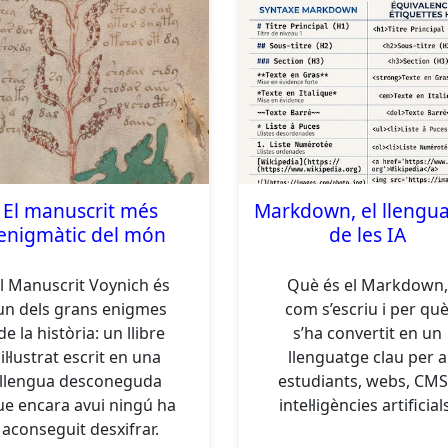
El manuscrit més
Markdown, el llengu
enigmàtic del món
de les IA
l Manuscrit Voynich és
Què és el Markdown,
un dels grans enigmes
com s’escriu i per qu
de la història: un llibre
s’ha convertit en un
il·lustrat escrit en una
llenguatge clau per a
llengua desconeguda
estudiants, webs, CMS
ue encara avui ningú ha
intel·ligències artificial
aconseguit desxifrar.