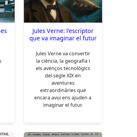
ues
Jules Verne: l'escriptor
que va imaginar el futur
Jules Verne va convertir
s
la ciència, la geografia i
b
els avenços tecnològics
del segle XIX en
aventures
extraordinàries que
encara avui ens ajuden a
imaginar el futur.