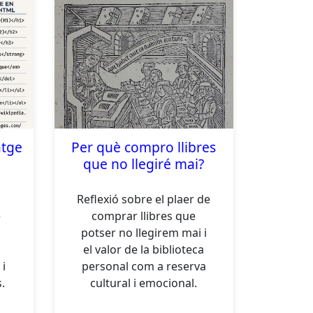
atge
Per què compro llibres
que no llegiré mai?
Reflexió sobre el plaer de
è
comprar llibres que
potser no llegirem mai i
el valor de la biblioteca
 i
personal com a reserva
s.
cultural i emocional.