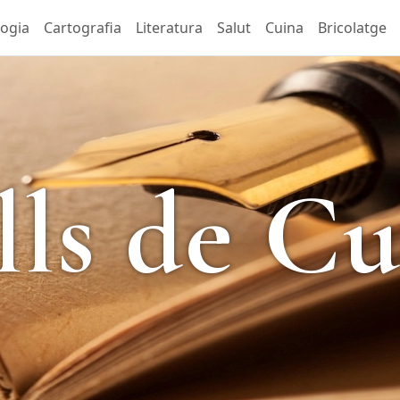
logia
Cartografia
Literatura
Salut
Cuina
Bricolatge
lls de Cu