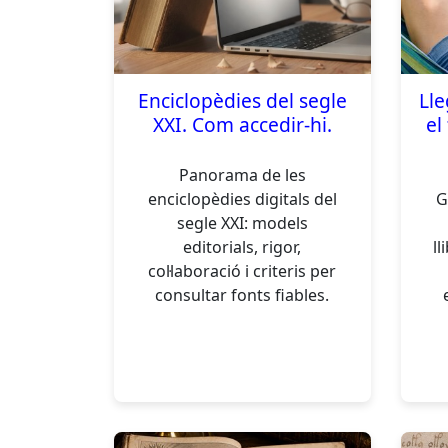
Enciclopèdies del segle
Lle
XXI. Com accedir-hi.
el
Panorama de les
enciclopèdies digitals del
G
segle XXI: models
editorials, rigor,
ll
col·laboració i criteris per
consultar fonts fiables.