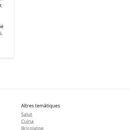
t
uè
i.
Altres temàtiques
Salut
Cuina
Bricolatge