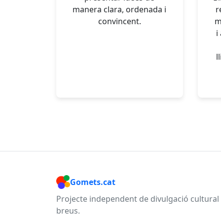
manera clara, ordenada i
r
convincent.
m
i
l
Gomets.cat
Projecte independent de divulgació cultura
breus.