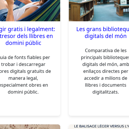
gir gratis i legalment:
Les grans biblioteq
 tresor dels llibres en
digitals del món
domini públic
Comparativa de les
uia de fonts fiables per
principals biblioteque
trobar i descarregar
digitals del món, am
ibres digitals gratuïts de
enllaços directes per
manera legal,
accedir a milions de
especialment obres en
llibres i documents
domini públic.
digitalitzats.