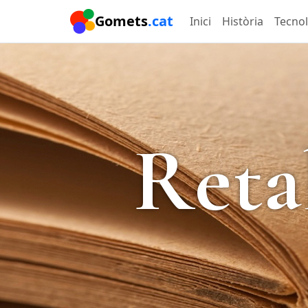
Gomets
.cat
Inici
Història
Tecno
Reta