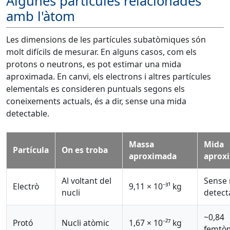
Algunes partícules relacionades
amb l'àtom
Les dimensions de les partícules subatòmiques són
molt difícils de mesurar. En alguns casos, com els
protons o neutrons, es pot estimar una mida
aproximada. En canvi, els electrons i altres partícules
elementals es consideren puntuals segons els
coneixements actuals, és a dir, sense una mida
detectable.
Massa
Mida
Partícula
On es troba
aproximada
aprox
Al voltant del
Sense
Electrò
9,11 × 10⁻³¹ kg
nucli
detect
~0,84
Protó
Nucli atòmic
1,67 × 10⁻²⁷ kg
femtò