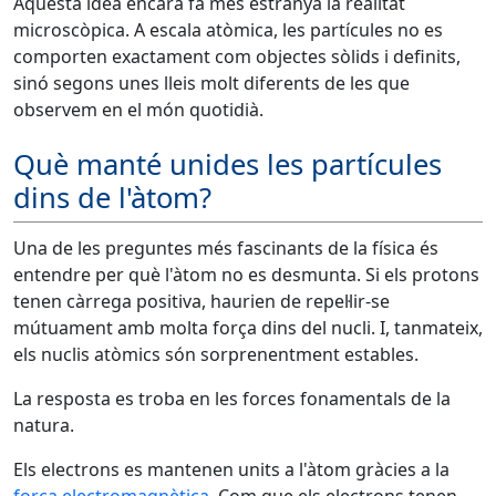
Aquesta idea encara fa més estranya la realitat
microscòpica. A escala atòmica, les partícules no es
comporten exactament com objectes sòlids i definits,
sinó segons unes lleis molt diferents de les que
observem en el món quotidià.
Què manté unides les partícules
dins de l'àtom?
Una de les preguntes més fascinants de la física és
entendre per què l'àtom no es desmunta. Si els protons
tenen càrrega positiva, haurien de repel·lir-se
mútuament amb molta força dins del nucli. I, tanmateix,
els nuclis atòmics són sorprenentment estables.
La resposta es troba en les forces fonamentals de la
natura.
Els electrons es mantenen units a l'àtom gràcies a la