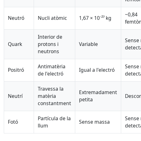
~0,84
Neutró
Nucli atòmic
1,67 × 10⁻²⁷ kg
femtò
Interior de
Sense
Quark
protons i
Variable
detect
neutrons
Antimatèria
Sense
Positró
Igual a l'electró
de l'electró
detect
Travessa la
Extremadament
Neutrí
matèria
Desco
petita
constantment
Partícula de la
Sense
Fotó
Sense massa
llum
detect