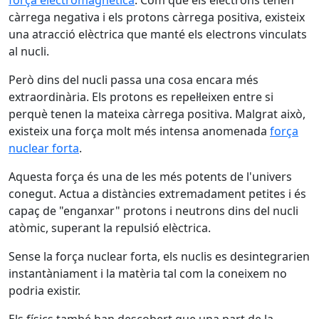
força electromagnètica
. Com que els electrons tenen
càrrega negativa i els protons càrrega positiva, existeix
una atracció elèctrica que manté els electrons vinculats
al nucli.
Però dins del nucli passa una cosa encara més
extraordinària. Els protons es repel·leixen entre si
perquè tenen la mateixa càrrega positiva. Malgrat això,
existeix una força molt més intensa anomenada
força
nuclear forta
.
Aquesta força és una de les més potents de l'univers
conegut. Actua a distàncies extremadament petites i és
capaç de "enganxar" protons i neutrons dins del nucli
atòmic, superant la repulsió elèctrica.
Sense la força nuclear forta, els nuclis es desintegrarien
instantàniament i la matèria tal com la coneixem no
podria existir.