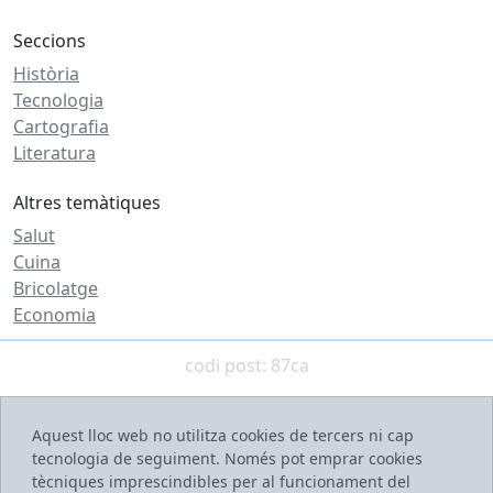
Seccions
Història
Tecnologia
Cartografia
Literatura
Altres temàtiques
Salut
Cuina
Bricolatge
Economia
codi post: 87ca
Aquest lloc web no utilitza cookies de tercers ni cap
tecnologia de seguiment. Només pot emprar cookies
tècniques imprescindibles per al funcionament del