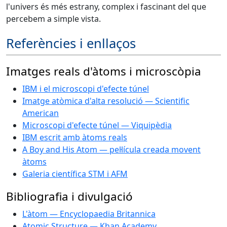
l'univers és més estrany, complex i fascinant del que
percebem a simple vista.
Referències i enllaços
Imatges reals d'àtoms i microscòpia
IBM i el microscopi d'efecte túnel
Imatge atòmica d'alta resolució — Scientific
American
Microscopi d'efecte túnel — Viquipèdia
IBM escrit amb àtoms reals
A Boy and His Atom — pel·lícula creada movent
àtoms
Galeria científica STM i AFM
Bibliografia i divulgació
L'àtom — Encyclopaedia Britannica
Atomic Structure — Khan Academy