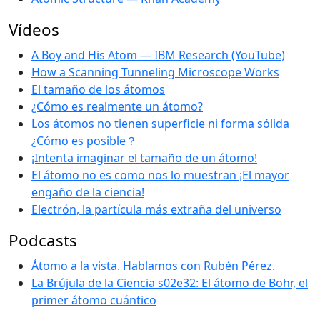
Vídeos
A Boy and His Atom — IBM Research (YouTube)
How a Scanning Tunneling Microscope Works
El tamaño de los átomos
¿Cómo es realmente un átomo?
Los átomos no tienen superficie ni forma sólida
¿Cómo es posible？
¡Intenta imaginar el tamaño de un átomo!
El átomo no es como nos lo muestran ¡El mayor
engaño de la ciencia!
Electrón, la partícula más extraña del universo
Podcasts
Átomo a la vista. Hablamos con Rubén Pérez.
La Brújula de la Ciencia s02e32: El átomo de Bohr, el
primer átomo cuántico