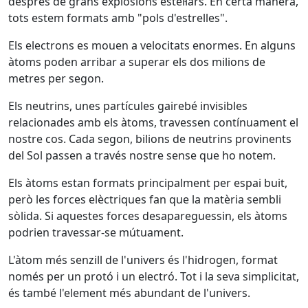
després de grans explosions estel·lars. En certa manera,
tots estem formats amb "pols d'estrelles".
Els electrons es mouen a velocitats enormes. En alguns
àtoms poden arribar a superar els dos milions de
metres per segon.
Els neutrins, unes partícules gairebé invisibles
relacionades amb els àtoms, travessen contínuament el
nostre cos. Cada segon, bilions de neutrins provinents
del Sol passen a través nostre sense que ho notem.
Els àtoms estan formats principalment per espai buit,
però les forces elèctriques fan que la matèria sembli
sòlida. Si aquestes forces desapareguessin, els àtoms
podrien travessar-se mútuament.
L'àtom més senzill de l'univers és l'hidrogen, format
només per un protó i un electró. Tot i la seva simplicitat,
és també l'element més abundant de l'univers.