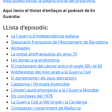
Aquí podeu visitar la pàgina oficial del programa.
Aqui teniu el llistat d'enllaços al podcast de En
Guàrdia:
LLista d'episodis:
La I guerra d'independència italiana
Depuració franquista de l'Ajuntament de Barcelona
Alcibíades
La unitat antifranquista als anys 70
Les dones a la prehistòria
El tractament del càncer entre el segle XIX i el XX
Antifeixistes del món àrab a la Guerra Civil
El darwinisme i els seus detractors
Catalunya i l'Armada Invencible
L'imperi austrohongarès a la I Guerra Mundial
Els conclaves del 1978
La Guerra Civil a l'Alt Urgell i la Cerdanya
Conquesta i repartiment de Mallorca