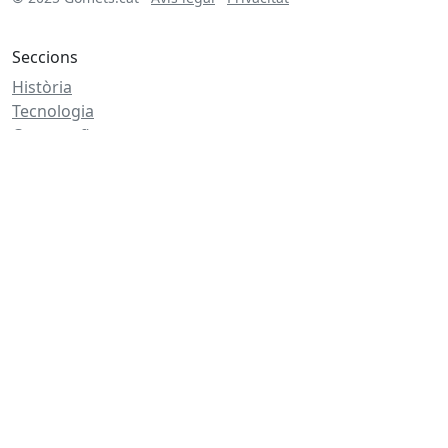
Seccions
Història
Tecnologia
Cartografia
Literatura
Altres temàtiques
Salut
Cuina
Bricolatge
Economia
codi post: 04ca
Aquest lloc web no utilitza cookies de tercers ni cap
tecnologia de seguiment. Només pot emprar cookies