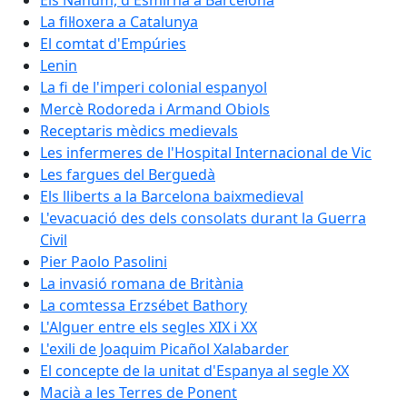
Els Nahum, d'Esmirna a Barcelona
La fil·loxera a Catalunya
El comtat d'Empúries
Lenin
La fi de l'imperi colonial espanyol
Mercè Rodoreda i Armand Obiols
Receptaris mèdics medievals
Les infermeres de l'Hospital Internacional de Vic
Les fargues del Berguedà
Els lliberts a la Barcelona baixmedieval
L'evacuació des dels consolats durant la Guerra
Civil
Pier Paolo Pasolini
La invasió romana de Britània
La comtessa Erzsébet Bathory
L'Alguer entre els segles XIX i XX
L'exili de Joaquim Picañol Xalabarder
El concepte de la unitat d'Espanya al segle XX
Macià a les Terres de Ponent