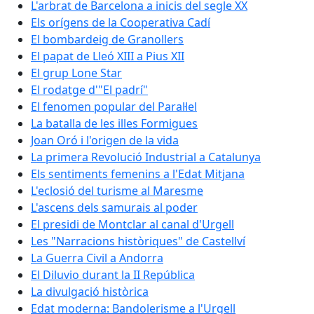
L'arbrat de Barcelona a inicis del segle XX
Els orígens de la Cooperativa Cadí
El bombardeig de Granollers
El papat de Lleó XIII a Pius XII
El grup Lone Star
El rodatge d'"El padrí"
El fenomen popular del Paral·lel
La batalla de les illes Formigues
Joan Oró i l'origen de la vida
La primera Revolució Industrial a Catalunya
Els sentiments femenins a l'Edat Mitjana
L'eclosió del turisme al Maresme
L'ascens dels samurais al poder
El presidi de Montclar al canal d'Urgell
Les "Narracions històriques" de Castellví
La Guerra Civil a Andorra
El Diluvio durant la II República
La divulgació històrica
Edat moderna: Bandolerisme a l'Urgell