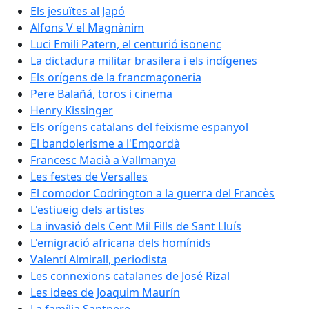
Els jesuïtes al Japó
Alfons V el Magnànim
Luci Emili Patern, el centurió isonenc
La dictadura militar brasilera i els indígenes
Els orígens de la francmaçoneria
Pere Balañá, toros i cinema
Henry Kissinger
Els orígens catalans del feixisme espanyol
El bandolerisme a l'Empordà
Francesc Macià a Vallmanya
Les festes de Versalles
El comodor Codrington a la guerra del Francès
L'estiueig dels artistes
La invasió dels Cent Mil Fills de Sant Lluís
L'emigració africana dels homínids
Valentí Almirall, periodista
Les connexions catalanes de José Rizal
Les idees de Joaquim Maurín