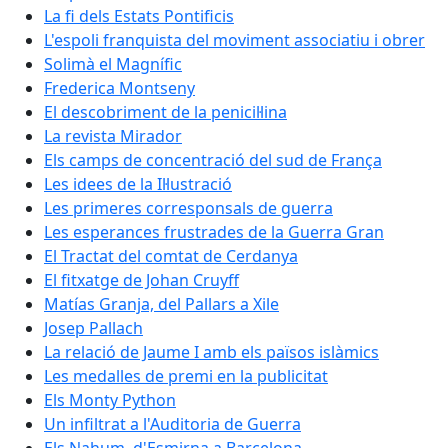
La fi dels Estats Pontificis
L'espoli franquista del moviment associatiu i obrer
Solimà el Magnífic
Frederica Montseny
El descobriment de la penicil·lina
La revista Mirador
Els camps de concentració del sud de França
Les idees de la Il·lustració
Les primeres corresponsals de guerra
Les esperances frustrades de la Guerra Gran
El Tractat del comtat de Cerdanya
El fitxatge de Johan Cruyff
Matías Granja, del Pallars a Xile
Josep Pallach
La relació de Jaume I amb els països islàmics
Les medalles de premi en la publicitat
Els Monty Python
Un infiltrat a l'Auditoria de Guerra