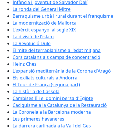
Infància i joventut de Salvador Dalí
La ronda del General Mitre
Barraquisme urbà i rural durant el franquisme
La modernització de Mallorca
L'exèrcit espanyol al segle XIX
La divisió de l'islam
La Revolució Dule
El mite del terraplanisme a l'edat mitjana
Cors catalans als camps de concentració
Heinz Ches
L'expansió mediterrània de la Corona d'Aragó
Els exiliats culturals a Andorra
El Tour de França (segona part)
La història de Cassola
Cambises II i el domini persa d'Egipte
Caciquisme a la Catalunya de la Restauració
La Coronela a la Barcelona moderna
Les primeres havaneres
La darrera carlinada a la Vall del Ges