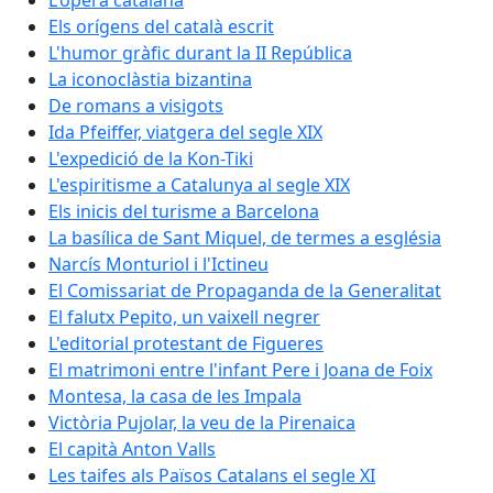
L'òpera catalana
Els orígens del català escrit
L'humor gràfic durant la II República
La iconoclàstia bizantina
De romans a visigots
Ida Pfeiffer, viatgera del segle XIX
L'expedició de la Kon-Tiki
L'espiritisme a Catalunya al segle XIX
Els inicis del turisme a Barcelona
La basílica de Sant Miquel, de termes a església
Narcís Monturiol i l'Ictineu
El Comissariat de Propaganda de la Generalitat
El falutx Pepito, un vaixell negrer
L'editorial protestant de Figueres
El matrimoni entre l'infant Pere i Joana de Foix
Montesa, la casa de les Impala
Victòria Pujolar, la veu de la Pirenaica
El capità Anton Valls
Les taifes als Països Catalans el segle XI