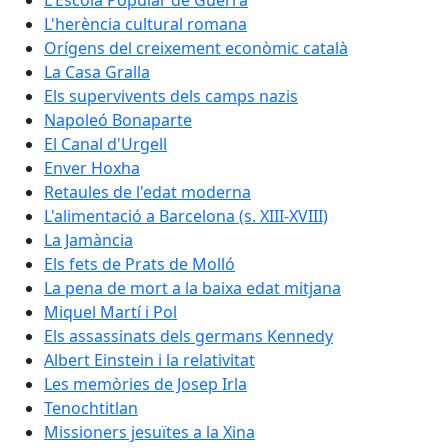
L'Escola Popular de Guerra
L'herència cultural romana
Orígens del creixement econòmic català
La Casa Gralla
Els supervivents dels camps nazis
Napoleó Bonaparte
El Canal d'Urgell
Enver Hoxha
Retaules de l'edat moderna
L'alimentació a Barcelona (s. XIII-XVIII)
La Jamància
Els fets de Prats de Molló
La pena de mort a la baixa edat mitjana
Miquel Martí i Pol
Els assassinats dels germans Kennedy
Albert Einstein i la relativitat
Les memòries de Josep Irla
Tenochtitlan
Missioners jesuïtes a la Xina