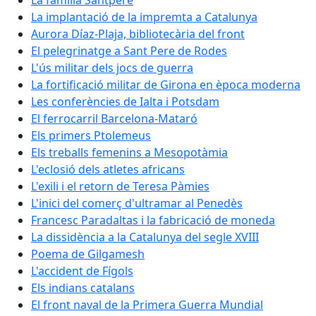
La família Santpere
La implantació de la impremta a Catalunya
Aurora Díaz-Plaja, bibliotecària del front
El pelegrinatge a Sant Pere de Rodes
L'ús militar dels jocs de guerra
La fortificació militar de Girona en època moderna
Les conferències de Ialta i Potsdam
El ferrocarril Barcelona-Mataró
Els primers Ptolemeus
Els treballs femenins a Mesopotàmia
L'eclosió dels atletes africans
L'exili i el retorn de Teresa Pàmies
L'inici del comerç d'ultramar al Penedès
Francesc Paradaltas i la fabricació de moneda
La dissidència a la Catalunya del segle XVIII
Poema de Gilgamesh
L'accident de Fígols
Els indians catalans
El front naval de la Primera Guerra Mundial