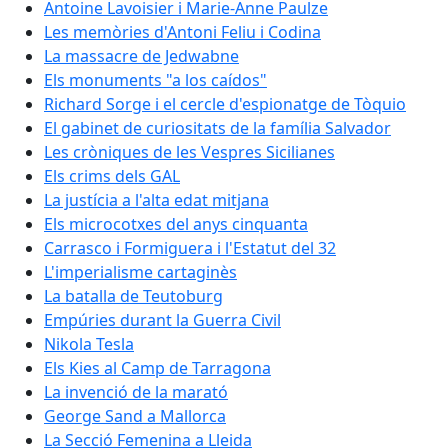
Antoine Lavoisier i Marie-Anne Paulze
Les memòries d'Antoni Feliu i Codina
La massacre de Jedwabne
Els monuments "a los caídos"
Richard Sorge i el cercle d'espionatge de Tòquio
El gabinet de curiositats de la família Salvador
Les cròniques de les Vespres Sicilianes
Els crims dels GAL
La justícia a l'alta edat mitjana
Els microcotxes del anys cinquanta
Carrasco i Formiguera i l'Estatut del 32
L'imperialisme cartaginès
La batalla de Teutoburg
Empúries durant la Guerra Civil
Nikola Tesla
Els Kies al Camp de Tarragona
La invenció de la marató
George Sand a Mallorca
La Secció Femenina a Lleida