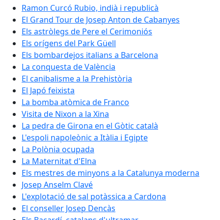
Ramon Curcó Rubio, indià i republicà
El Grand Tour de Josep Anton de Cabanyes
Els astròlegs de Pere el Cerimoniós
Els orígens del Park Güell
Els bombardejos italians a Barcelona
La conquesta de València
El canibalisme a la Prehistòria
El Japó feixista
La bomba atòmica de Franco
Visita de Nixon a la Xina
La pedra de Girona en el Gòtic català
L'espoli napoleònic a Itàlia i Egipte
La Polònia ocupada
La Maternitat d'Elna
Els mestres de minyons a la Catalunya moderna
Josep Anselm Clavé
L'explotació de sal potàssica a Cardona
El conseller Josep Dencàs