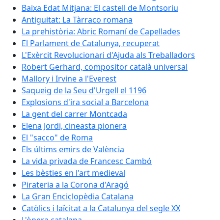
Baixa Edat Mitjana: El castell de Montsoriu
Antiguitat: La Tàrraco romana
La prehistòria: Abric Romaní de Capellades
El Parlament de Catalunya, recuperat
L'Exèrcit Revolucionari d'Ajuda als Treballadors
Robert Gerhard, compositor català universal
Mallory i Irvine a l'Everest
Saqueig de la Seu d'Urgell el 1196
Explosions d'ira social a Barcelona
La gent del carrer Montcada
Elena Jordi, cineasta pionera
El "sacco" de Roma
Els últims emirs de València
La vida privada de Francesc Cambó
Les bèsties en l'art medieval
Pirateria a la Corona d'Aragó
La Gran Enciclopèdia Catalana
Catòlics i laïcitat a la Catalunya del segle XX