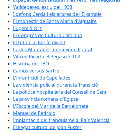
El papat de Roma durant les reformes religioses
Valldeperes, estiu del 1938
Ildefons Cerdà i els arbres de l'Eixample
El monestir de Santa Maria d'Alguaire
Eugeni d'Ors
El Congrés de Cultura Catalana
El futbol al Berlín dividit
Carles Montañès, enginyer i diputat
Vilfred Ricart i el Pegaso Z-102
Història del TBO
Camus versus Sartre
L'infanticidi de Capellades
La violència policial durant la Transició
La política hospitalària del Consell de Cent
La província romana d'Egipte
L'Escola del Mar de la Barceloneta
Manuel de Pedrolo
Implantació del franquisme al País Valencià
El llegat cultural de Joan Fuster