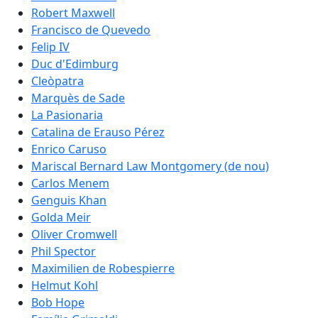
Robert Maxwell
Francisco de Quevedo
Felip IV
Duc d'Edimburg
Cleòpatra
Marquès de Sade
La Pasionaria
Catalina de Erauso Pérez
Enrico Caruso
Mariscal Bernard Law Montgomery (de nou)
Carlos Menem
Genguis Khan
Golda Meir
Oliver Cromwell
Phil Spector
Maximilien de Robespierre
Helmut Kohl
Bob Hope