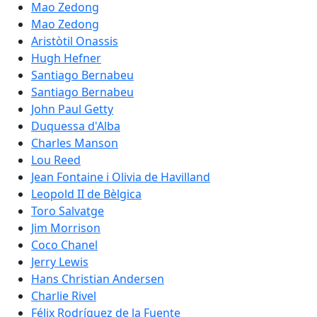
Mao Zedong
Mao Zedong
Aristòtil Onassis
Hugh Hefner
Santiago Bernabeu
Santiago Bernabeu
John Paul Getty
Duquessa d'Alba
Charles Manson
Lou Reed
Jean Fontaine i Olivia de Havilland
Leopold II de Bèlgica
Toro Salvatge
Jim Morrison
Coco Chanel
Jerry Lewis
Hans Christian Andersen
Charlie Rivel
Félix Rodríguez de la Fuente