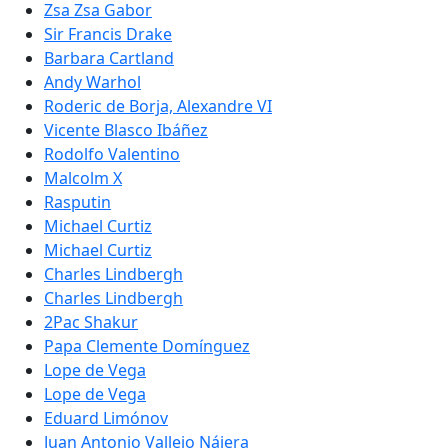
Zsa Zsa Gabor
Sir Francis Drake
Barbara Cartland
Andy Warhol
Roderic de Borja, Alexandre VI
Vicente Blasco Ibáñez
Rodolfo Valentino
Malcolm X
Rasputin
Michael Curtiz
Michael Curtiz
Charles Lindbergh
Charles Lindbergh
2Pac Shakur
Papa Clemente Domínguez
Lope de Vega
Lope de Vega
Eduard Limónov
Juan Antonio Vallejo Nájera