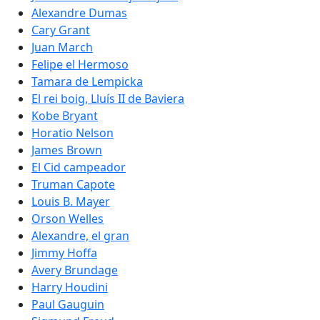
Alexandre Dumas
Cary Grant
Juan March
Felipe el Hermoso
Tamara de Lempicka
El rei boig, Lluís II de Baviera
Kobe Bryant
Horatio Nelson
James Brown
El Cid campeador
Truman Capote
Louis B. Mayer
Orson Welles
Alexandre, el gran
Jimmy Hoffa
Avery Brundage
Harry Houdini
Paul Gauguin