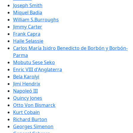
Joseph Smith
Miquel Badia
William S.Burroughs
Jimmy Carter
Frank Capra
Haile Selassie
Carlos María Isidro Benedicto de Borbón y Borbón-
Parma
Mobutu Sese Seko
Enric VIII d'Anglaterra
Bela Karolyi
Jimi Hendrix
Napoleó III
Quincy Jones
Otto Von Bismarck
Kurt Cobain
Richard Burton
Georges Simenon