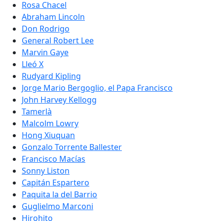
Rosa Chacel
Abraham Lincoln
Don Rodrigo
General Robert Lee
Marvin Gaye
Lleó X
Rudyard Kipling
Jorge Mario Bergoglio, el Papa Francisco
John Harvey Kellogg
Tamerlà
Malcolm Lowry
Hong Xiuquan
Gonzalo Torrente Ballester
Francisco Macías
Sonny Liston
Capitán Espartero
Paquita la del Barrio
Guglielmo Marconi
Hirohito