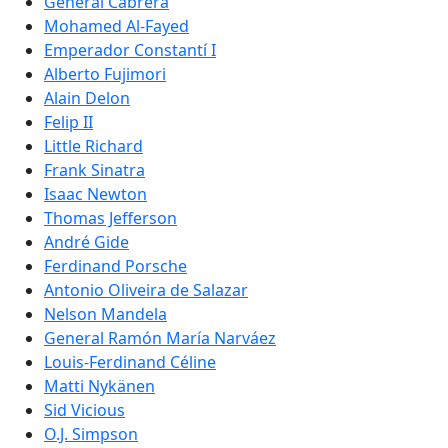
General Cabrera
Mohamed Al-Fayed
Emperador Constantí I
Alberto Fujimori
Alain Delon
Felip II
Little Richard
Frank Sinatra
Isaac Newton
Thomas Jefferson
André Gide
Ferdinand Porsche
Antonio Oliveira de Salazar
Nelson Mandela
General Ramón María Narváez
Louis-Ferdinand Céline
Matti Nykänen
Sid Vicious
O.J. Simpson