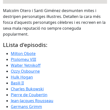
Malcolm Otero i Santi Giménez desmunten mites i
destripen personatges il·lustres. Detallen la cara més
fosca d'aquests personatges cèlebres i es recreen en la
seva mala reputació no sempre coneguda
popularment.
LLista d'episodis:
Milton Obote
Ptolomeu VIII
Walter Yetnikoff
Ozzy Osbourne
Hulk Hogan
Basili II
Charles Bukowski
Pierre de Coubertin
Jean-Jacques Rousseau
Germans Grimm