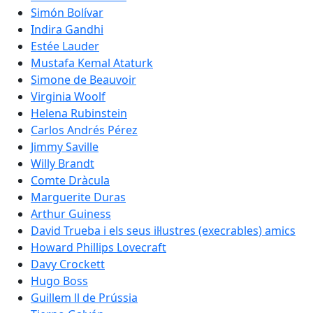
Simón Bolívar
Indira Gandhi
Estée Lauder
Mustafa Kemal Ataturk
Simone de Beauvoir
Virginia Woolf
Helena Rubinstein
Carlos Andrés Pérez
Jimmy Saville
Willy Brandt
Comte Dràcula
Marguerite Duras
Arthur Guiness
David Trueba i els seus il·lustres (execrables) amics
Howard Phillips Lovecraft
Davy Crockett
Hugo Boss
Guillem ll de Prússia