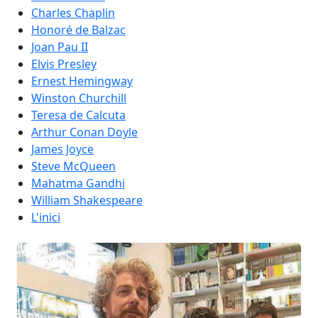
Charles Chaplin
Honoré de Balzac
Joan Pau II
Elvis Presley
Ernest Hemingway
Winston Churchill
Teresa de Calcuta
Arthur Conan Doyle
James Joyce
Steve McQueen
Mahatma Gandhi
William Shakespeare
L'inici