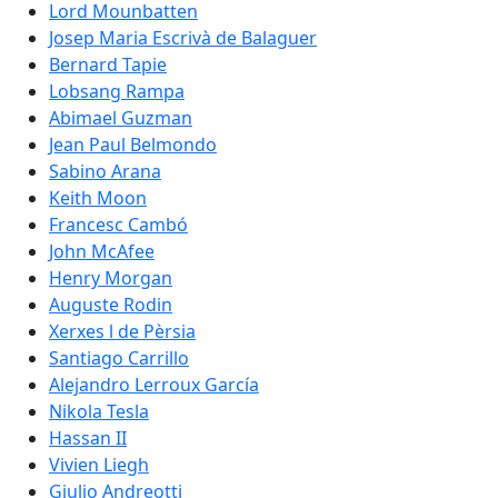
Lord Mounbatten
Josep Maria Escrivà de Balaguer
Bernard Tapie
Lobsang Rampa
Abimael Guzman
Jean Paul Belmondo
Sabino Arana
Keith Moon
Francesc Cambó
John McAfee
Henry Morgan
Auguste Rodin
Xerxes l de Pèrsia
Santiago Carrillo
Alejandro Lerroux García
Nikola Tesla
Hassan II
Vivien Liegh
Giulio Andreotti