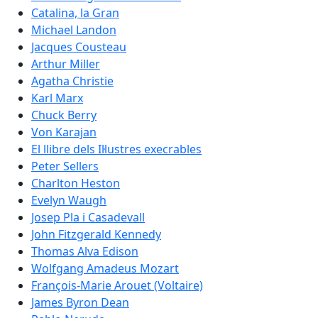
Catalina, la Gran
Michael Landon
Jacques Cousteau
Arthur Miller
Agatha Christie
Karl Marx
Chuck Berry
Von Karajan
El llibre dels Il·lustres execrables
Peter Sellers
Charlton Heston
Evelyn Waugh
Josep Pla i Casadevall
John Fitzgerald Kennedy
Thomas Alva Edison
Wolfgang Amadeus Mozart
François-Marie Arouet (Voltaire)
James Byron Dean