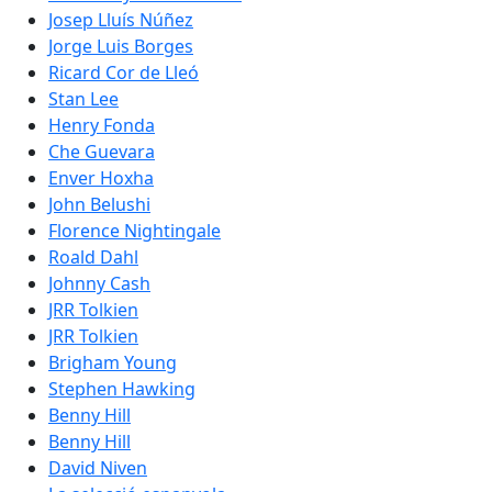
Josep Lluís Núñez
Jorge Luis Borges
Ricard Cor de Lleó
Stan Lee
Henry Fonda
Che Guevara
Enver Hoxha
John Belushi
Florence Nightingale
Roald Dahl
Johnny Cash
JRR Tolkien
JRR Tolkien
Brigham Young
Stephen Hawking
Benny Hill
Benny Hill
David Niven