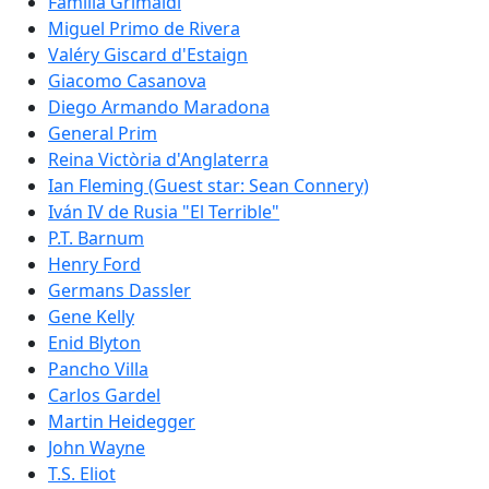
Família Grimaldi
Miguel Primo de Rivera
Valéry Giscard d'Estaign
Giacomo Casanova
Diego Armando Maradona
General Prim
Reina Victòria d'Anglaterra
Ian Fleming (Guest star: Sean Connery)
Iván IV de Rusia "El Terrible"
P.T. Barnum
Henry Ford
Germans Dassler
Gene Kelly
Enid Blyton
Pancho Villa
Carlos Gardel
Martin Heidegger
John Wayne
T.S. Eliot