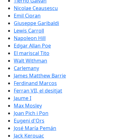
Tierno Galván
Nicolae Ceausescu
Emil Cioran
Giuseppe Garibaldi
Lewis Carroll
Napoleon Hill
Edgar Allan Poe
El mariscal Tito
Walt Withman
Carlemany
James Matthew Barrie
Ferdinand Marcos
Ferran VII, el desitjat
Jaume I
Max Mosley
Joan Pich i Pon
Eugeni d'Ors
José María Pemán
Jack Kerouac