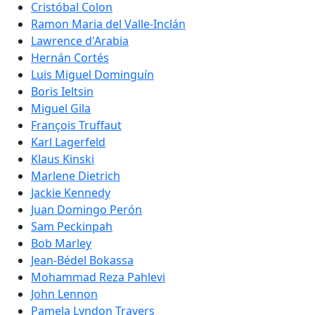
Cristóbal Colon
Ramon Maria del Valle-Inclán
Lawrence d'Arabia
Hernán Cortés
Luis Miguel Dominguín
Boris Ieltsin
Miguel Gila
François Truffaut
Karl Lagerfeld
Klaus Kinski
Marlene Dietrich
Jackie Kennedy
Juan Domingo Perón
Sam Peckinpah
Bob Marley
Jean-Bédel Bokassa
Mohammad Reza Pahlevi
John Lennon
Pamela Lyndon Travers