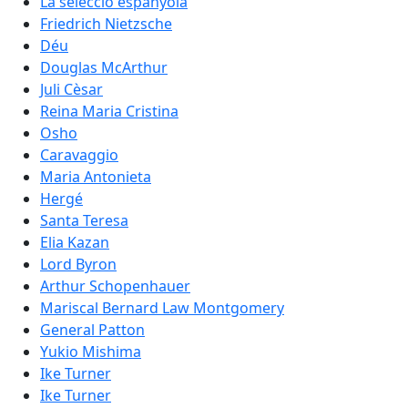
La selecció espanyola
Friedrich Nietzsche
Déu
Douglas McArthur
Juli Cèsar
Reina Maria Cristina
Osho
Caravaggio
Maria Antonieta
Hergé
Santa Teresa
Elia Kazan
Lord Byron
Arthur Schopenhauer
Mariscal Bernard Law Montgomery
General Patton
Yukio Mishima
Ike Turner
Ike Turner