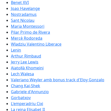
Benet XVI
Joao Havelange
Nostradamus
Sant Nicolau
Maria Montessori
Pilar Primo de Rivera
Mercè Rodoreda
Wladziu Valentino Liberace
Lenin
Arthur Rimbaud
Jerry Lee Lewis
Aiatol·là Khomeini
Lech Walesa
Valeriano Weyler amb bonus track d'Eloy Gonzalo
Chang Kai-Shek
Gabriele d'Annunzio
Gorbatxov
L'emperadriu Cixi
La reina Elisabet II