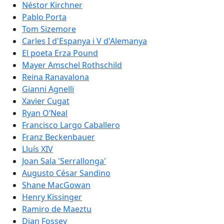
Néstor Kirchner
Pablo Porta
Tom Sizemore
Carles I d'Espanya i V d'Alemanya
El poeta Erza Pound
Mayer Amschel Rothschild
Reina Ranavalona
Gianni Agnelli
Xavier Cugat
Ryan O’Neal
Francisco Largo Caballero
Franz Beckenbauer
Lluís XIV
Joan Sala 'Serrallonga'
Augusto César Sandino
Shane MacGowan
Henry Kissinger
Ramiro de Maeztu
Dian Fossey