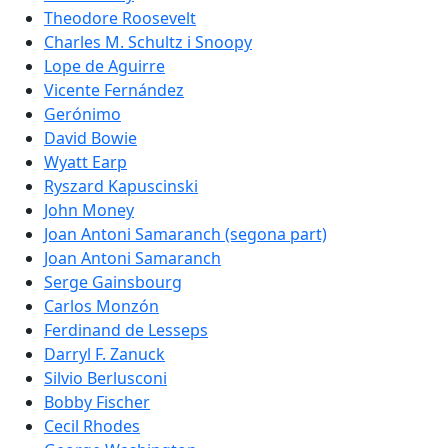
Theodore Roosevelt
Charles M. Schultz i Snoopy
Lope de Aguirre
Vicente Fernández
Gerónimo
David Bowie
Wyatt Earp
Ryszard Kapuscinski
John Money
Joan Antoni Samaranch (segona part)
Joan Antoni Samaranch
Serge Gainsbourg
Carlos Monzón
Ferdinand de Lesseps
Darryl F. Zanuck
Silvio Berlusconi
Bobby Fischer
Cecil Rhodes