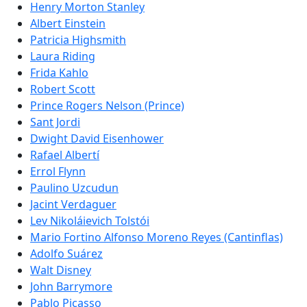
Henry Morton Stanley
Albert Einstein
Patricia Highsmith
Laura Riding
Frida Kahlo
Robert Scott
Prince Rogers Nelson (Prince)
Sant Jordi
Dwight David Eisenhower
Rafael Albertí
Errol Flynn
Paulino Uzcudun
Jacint Verdaguer
Lev Nikoláievich Tolstói
Mario Fortino Alfonso Moreno Reyes (Cantinflas)
Adolfo Suárez
Walt Disney
John Barrymore
Pablo Picasso