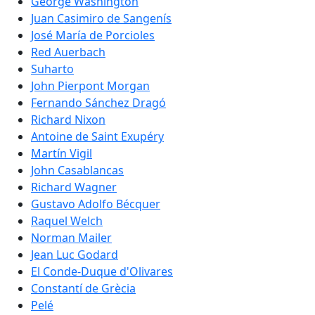
George Washington
Juan Casimiro de Sangenís
José María de Porcioles
Red Auerbach
Suharto
John Pierpont Morgan
Fernando Sánchez Dragó
Richard Nixon
Antoine de Saint Exupéry
Martín Vigil
John Casablancas
Richard Wagner
Gustavo Adolfo Bécquer
Raquel Welch
Norman Mailer
Jean Luc Godard
El Conde-Duque d'Olivares
Constantí de Grècia
Pelé