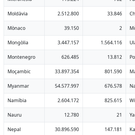
Moldàvia
2.512.800
33.846
Ch
Mònaco
39.150
2
M
Mongòlia
3.447.157
1.564.116
Ul
Montenegro
626.485
13.812
Po
Moçambic
33.897.354
801.590
M
Myanmar
54.577.997
676.578
N
Namíbia
2.604.172
825.615
W
Nauru
12.780
21
Ya
Nepal
30.896.590
147.181
K