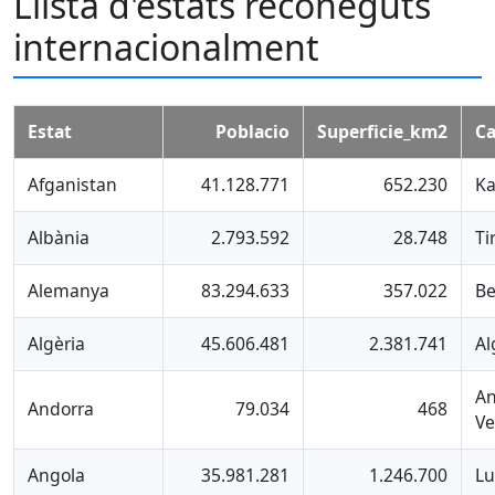
Llista d'estats reconeguts
internacionalment
Estat
Poblacio
Superficie_km2
Ca
Afganistan
41.128.771
652.230
Ka
Albània
2.793.592
28.748
Ti
Alemanya
83.294.633
357.022
Be
Algèria
45.606.481
2.381.741
Al
An
Andorra
79.034
468
Ve
Angola
35.981.281
1.246.700
L