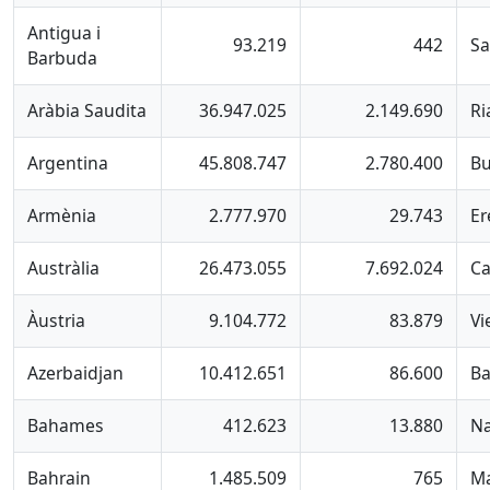
Antigua i
93.219
442
Sa
Barbuda
Aràbia Saudita
36.947.025
2.149.690
Ri
Argentina
45.808.747
2.780.400
Bu
Armènia
2.777.970
29.743
Er
Austràlia
26.473.055
7.692.024
Ca
Àustria
9.104.772
83.879
Vi
Azerbaidjan
10.412.651
86.600
B
Bahames
412.623
13.880
N
Bahrain
1.485.509
765
M