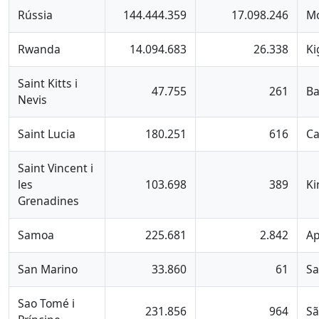
Rússia
144.444.359
17.098.246
M
Rwanda
14.094.683
26.338
Ki
Saint Kitts i
47.755
261
Ba
Nevis
Saint Lucia
180.251
616
Ca
Saint Vincent i
les
103.698
389
Ki
Grenadines
Samoa
225.681
2.842
Ap
San Marino
33.860
61
Sa
Sao Tomé i
231.856
964
Sã