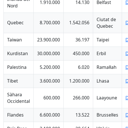
1.910.000
14.130
Belfast
D
Nord
Ciutat de
Quebec
8.700.000
1.542.056
D
Quebec
Taiwan
23.900.000
36.197
Taipei
D
Kurdistan
30.000.000
450.000
Erbil
D
Palestina
5.200.000
6.020
Ramal·lah
D
Tibet
3.600.000
1.200.000
Lhasa
D
Sàhara
600.000
266.000
Laayoune
D
Occidental
Flandes
6.600.000
13.522
Brussel·les
D