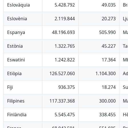
Eslovàquia
5.428.792
49.035
Br
Eslovènia
2.119.844
20.273
Lj
Espanya
48.196.693
505.990
Ma
Estònia
1.322.765
45.227
Ta
Eswatini
1.242.822
17.364
M
Etiòpia
126.527.060
1.104.300
Ad
Fiji
936.375
18.274
Su
Filipines
117.337.368
300.000
Ma
Finlàndia
5.545.475
338.455
Hè