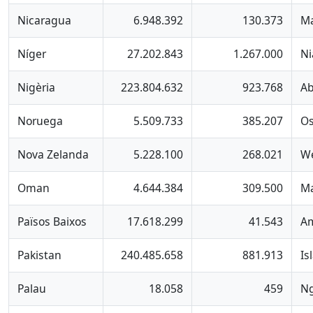
Nicaragua
6.948.392
130.373
M
Níger
27.202.843
1.267.000
N
Nigèria
223.804.632
923.768
Ab
Noruega
5.509.733
385.207
Os
Nova Zelanda
5.228.100
268.021
We
Oman
4.644.384
309.500
Ma
Països Baixos
17.618.299
41.543
A
Pakistan
240.485.658
881.913
Is
Palau
18.058
459
N