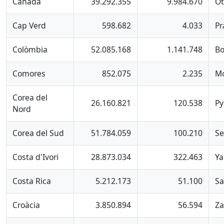
Canadà
39.292.355
9.984.670
Ot
Cap Verd
598.682
4.033
Pr
Colòmbia
52.085.168
1.141.748
Bo
Comores
852.075
2.235
Mo
Corea del
26.160.821
120.538
P
Nord
Corea del Sud
51.784.059
100.210
Se
Costa d'Ivori
28.873.034
322.463
Y
Costa Rica
5.212.173
51.100
Sa
Croàcia
3.850.894
56.594
Za