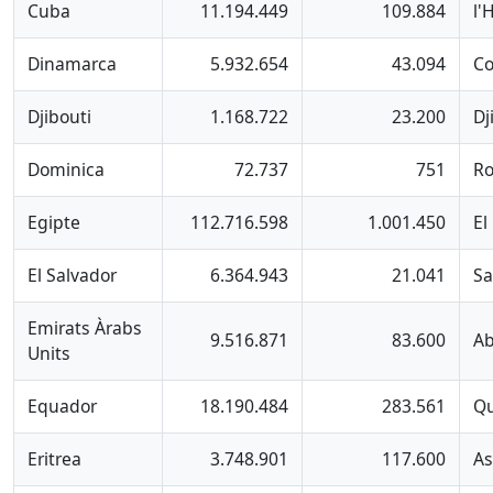
Cuba
11.194.449
109.884
l'
Dinamarca
5.932.654
43.094
C
Djibouti
1.168.722
23.200
Dj
Dominica
72.737
751
R
Egipte
112.716.598
1.001.450
El
El Salvador
6.364.943
21.041
Sa
Emirats Àrabs
9.516.871
83.600
Ab
Units
Equador
18.190.484
283.561
Qu
Eritrea
3.748.901
117.600
A