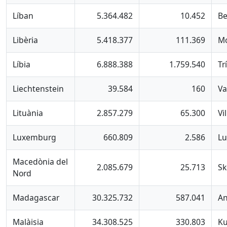
Líban
5.364.482
10.452
Be
Libèria
5.418.377
111.369
Mo
Líbia
6.888.388
1.759.540
Tr
Liechtenstein
39.584
160
Va
Lituània
2.857.279
65.300
Vi
Luxemburg
660.809
2.586
L
Macedònia del
2.085.679
25.713
Sk
Nord
Madagascar
30.325.732
587.041
An
Malàisia
34.308.525
330.803
Ku