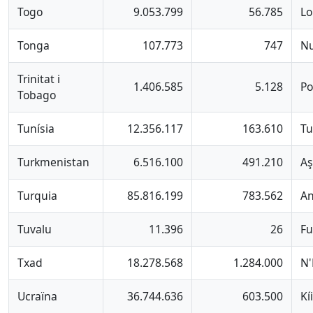
Togo
9.053.799
56.785
L
Tonga
107.773
747
Nu
Trinitat i
1.406.585
5.128
Po
Tobago
Tunísia
12.356.117
163.610
Tu
Turkmenistan
6.516.100
491.210
Aş
Turquia
85.816.199
783.562
An
Tuvalu
11.396
26
Fu
Txad
18.278.568
1.284.000
N
Ucraïna
36.744.636
603.500
Kí