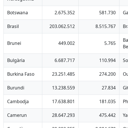
Botswana
2.675.352
581.730
G
Brasil
203.062.512
8.515.767
Br
Ba
Brunei
449.002
5.765
B
Bulgària
6.687.717
110.994
So
Burkina Faso
23.251.485
274.200
O
Burundi
13.238.559
27.834
Gi
Cambodja
17.638.801
181.035
P
Camerun
28.647.293
475.442
Y