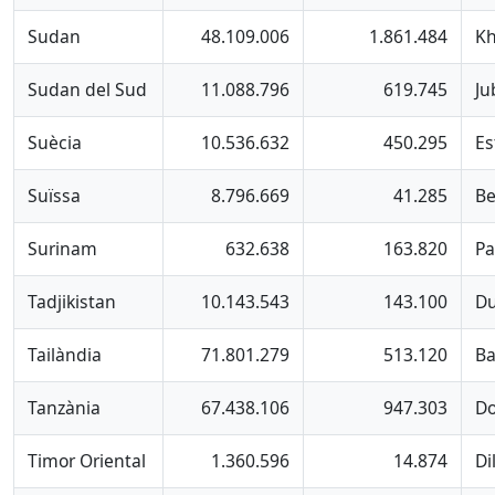
Sudan
48.109.006
1.861.484
K
Sudan del Sud
11.088.796
619.745
Ju
Suècia
10.536.632
450.295
Es
Suïssa
8.796.669
41.285
Be
Surinam
632.638
163.820
Pa
Tadjikistan
10.143.543
143.100
D
Tailàndia
71.801.279
513.120
B
Tanzània
67.438.106
947.303
D
Timor Oriental
1.360.596
14.874
Dil