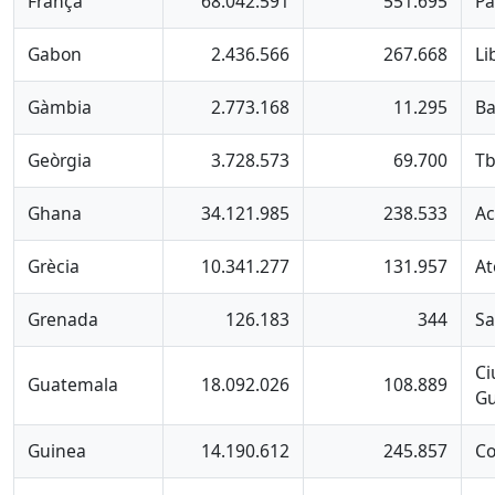
França
68.042.591
551.695
Pa
Gabon
2.436.566
267.668
Li
Gàmbia
2.773.168
11.295
Ba
Geòrgia
3.728.573
69.700
Tb
Ghana
34.121.985
238.533
Ac
Grècia
10.341.277
131.957
At
Grenada
126.183
344
Sa
Ci
Guatemala
18.092.026
108.889
G
Guinea
14.190.612
245.857
Co