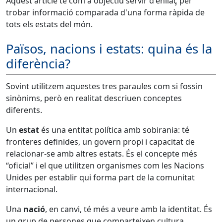
Aquest article té com a objectiu servir d'enllaç per
trobar informació comparada d'una forma ràpida de
tots els estats del món.
Països, nacions i estats: quina és la
diferència?
Sovint utilitzem aquestes tres paraules com si fossin
sinònims, però en realitat descriuen conceptes
diferents.
Un
estat
és una entitat política amb sobirania: té
fronteres definides, un govern propi i capacitat de
relacionar-se amb altres estats. És el concepte més
“oficial” i el que utilitzen organismes com les Nacions
Unides per establir qui forma part de la comunitat
internacional.
Una
nació
, en canvi, té més a veure amb la identitat. És
un grup de persones que comparteixen cultura,