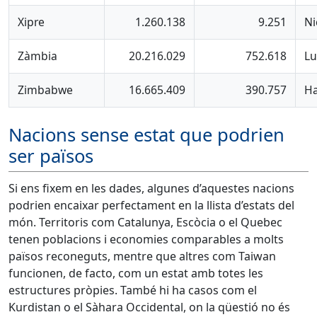
Xipre
1.260.138
9.251
Ni
Zàmbia
20.216.029
752.618
Lu
Zimbabwe
16.665.409
390.757
Ha
Nacions sense estat que podrien
ser països
Si ens fixem en les dades, algunes d’aquestes nacions
podrien encaixar perfectament en la llista d’estats del
món. Territoris com Catalunya, Escòcia o el Quebec
tenen poblacions i economies comparables a molts
països reconeguts, mentre que altres com Taiwan
funcionen, de facto, com un estat amb totes les
estructures pròpies. També hi ha casos com el
Kurdistan o el Sàhara Occidental, on la qüestió no és