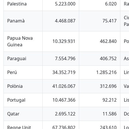
Palestina
5.223.000
6.020
Ra
Ci
Panamà
4.468.087
75.417
P
Papua Nova
10.329.931
462.840
Po
Guinea
Paraguai
7.554.796
406.752
As
Perú
34.352.719
1.285.216
Li
Polònia
41.026.067
312.696
Va
Portugal
10.467.366
92.212
Li
Qatar
2.695.122
11.586
D
Regne Unit
67.736.802
243.610
Lo