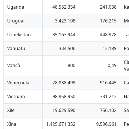
Uganda
48.582.334
241.038
K
Uruguai
3.423.108
176.215
Mo
Uzbekistan
35.163.944
448.978
Ta
Vanuatu
334.506
12.189
Po
Ci
Vaticà
800
0,49
Va
Veneçuela
28.838.499
916.445
Ca
Vietnam
98.858.950
331.212
Ha
Xile
19.629.590
756.102
Sa
Xina
1.425.671.352
9.596.961
Pe