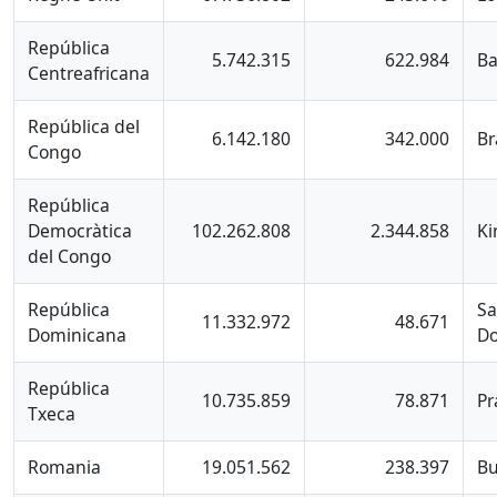
República
5.742.315
622.984
Ba
Centreafricana
República del
6.142.180
342.000
Br
Congo
República
Democràtica
102.262.808
2.344.858
Ki
del Congo
República
Sa
11.332.972
48.671
Dominicana
D
República
10.735.859
78.871
Pr
Txeca
Romania
19.051.562
238.397
Bu