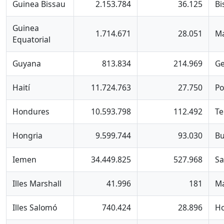
Guinea Bissau
2.153.784
36.125
Bi
Guinea
1.714.671
28.051
M
Equatorial
Guyana
813.834
214.969
G
Haití
11.724.763
27.750
Po
Hondures
10.593.798
112.492
Te
Hongria
9.599.744
93.030
Bu
Iemen
34.449.825
527.968
S
Illes Marshall
41.996
181
Ma
Illes Salomó
740.424
28.896
Ho