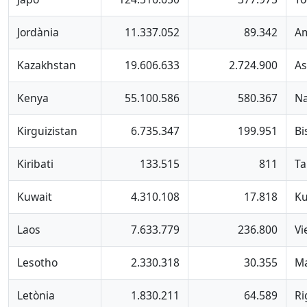
Jordània
11.337.052
89.342
A
Kazakhstan
19.606.633
2.724.900
As
Kenya
55.100.586
580.367
Na
Kirguizistan
6.735.347
199.951
Bi
Kiribati
133.515
811
Ta
Kuwait
4.310.108
17.818
Ku
Laos
7.633.779
236.800
Vi
Lesotho
2.330.318
30.355
M
Letònia
1.830.211
64.589
Ri