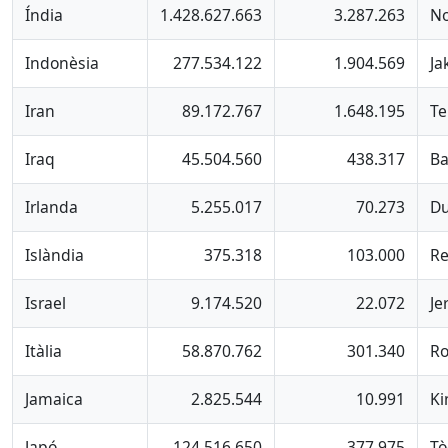
Índia
1.428.627.663
3.287.263
No
Indonèsia
277.534.122
1.904.569
Ja
Iran
89.172.767
1.648.195
Te
Iraq
45.504.560
438.317
B
Irlanda
5.255.017
70.273
Du
Islàndia
375.318
103.000
Re
Israel
9.174.520
22.072
Je
Itàlia
58.870.762
301.340
R
Jamaica
2.825.544
10.991
Ki
Japó
124.516.650
377.975
Tò