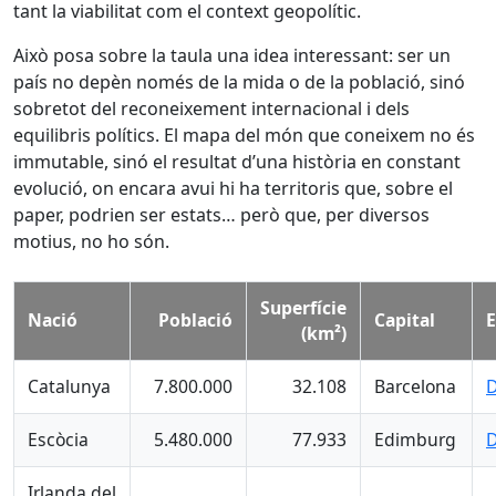
tant la viabilitat com el context geopolític.
Això posa sobre la taula una idea interessant: ser un
país no depèn només de la mida o de la població, sinó
sobretot del reconeixement internacional i dels
equilibris polítics. El mapa del món que coneixem no és
immutable, sinó el resultat d’una història en constant
evolució, on encara avui hi ha territoris que, sobre el
paper, podrien ser estats… però que, per diversos
motius, no ho són.
Superfície
Nació
Població
Capital
E
(km²)
Catalunya
7.800.000
32.108
Barcelona
D
Escòcia
5.480.000
77.933
Edimburg
D
Irlanda del