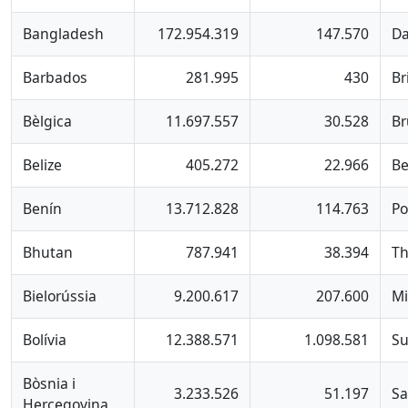
Bangladesh
172.954.319
147.570
Da
Barbados
281.995
430
Br
Bèlgica
11.697.557
30.528
Br
Belize
405.272
22.966
B
Benín
13.712.828
114.763
Po
Bhutan
787.941
38.394
T
Bielorússia
9.200.617
207.600
Mi
Bolívia
12.388.571
1.098.581
Su
Bòsnia i
3.233.526
51.197
Sa
Hercegovina