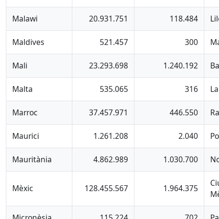
Malawi
20.931.751
118.484
Li
Maldives
521.457
300
Ma
Mali
23.293.698
1.240.192
B
Malta
535.065
316
La
Marroc
37.457.971
446.550
Ra
Maurici
1.261.208
2.040
Po
Mauritània
4.862.989
1.030.700
No
Ci
Mèxic
128.455.567
1.964.375
Mè
Micronèsia
115.224
702
Pa