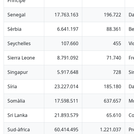
Príncipe
Senegal
17.763.163
196.722
Da
Sèrbia
6.641.197
88.361
Be
Seychelles
107.660
455
Vi
Sierra Leone
8.791.092
71.740
Fr
Singapur
5.917.648
728
Si
Síria
23.227.014
185.180
D
Somàlia
17.598.511
637.657
Mo
Sri Lanka
21.893.579
65.610
C
Sud-àfrica
60.414.495
1.221.037
Pr