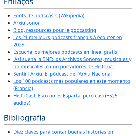
Enllaços
Fonts de podscasts (Wikipedia)
Arxiu sonor
Blog, ressources pour le podcasting
Les 21 meilleurs podcasts français à écouter en
2025
Escucha los mejores podcasts en línea, gratis
'Así suena la BNE: los Archivos Sonoros, musicales y
no musicales, como portadores de Historia'
Sentir l'Arxiu. El pòdcast de l'Arxiu Nacional
Los 100 podcasts más populares en este momento
(Francia)
HistoCast; Esto no es Esparta, pero casi (+525
audios)
Bibliografia
Diez claves para contar buenas historias en