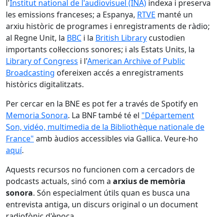
l'
Institut national de l'audiovisuel (INA)
indexa i preserva
les emissions franceses; a Espanya,
RTVE
manté un
arxiu històric de programes i enregistraments de ràdio;
al Regne Unit, la
BBC
i la
British Library
custodien
importants col·leccions sonores; i als Estats Units, la
Library of Congress
i l'
American Archive of Public
Broadcasting
ofereixen accés a enregistraments
històrics digitalitzats.
Per cercar en la BNE es pot fer a través de Spotify en
Memoria Sonora
. La BNF també té el
"Département
Son, vidéo, multimedia de la Bibliothèque nationale de
France"
amb àudios accessibles via Gallica. Veure-ho
aquí
.
Aquests recursos no funcionen com a cercadors de
podcasts actuals, sinó com a
arxius de memòria
sonora
. Són especialment útils quan es busca una
entrevista antiga, un discurs original o un document
radiofònic d'època.