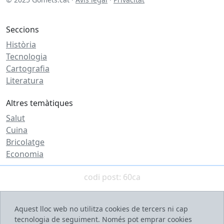
Seccions
Història
Tecnologia
Cartografia
Literatura
Altres temàtiques
Salut
Cuina
Bricolatge
Economia
codi post: 60ca
Aquest lloc web no utilitza cookies de tercers ni cap
tecnologia de seguiment. Només pot emprar cookies