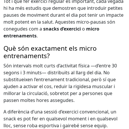
Tot i que fer exercici regular és important, cada vegada
hi ha més estudis que demostren que introduir petites
pauses de moviment durant el dia pot tenir un impacte
molt potent en la salut. Aquestes micro-pausas són
conegudes com a
snacks d’exercici
o
micro
entrenaments
.
Què són exactament els micro
entrenaments?
Són intervals molt curts d’activitat física —d’entre 30
segons i 3 minuts— distribuïts al llarg del dia. No
substitueixen l’entrenament tradicional, però sí que
ajuden a activar el cos, reduir la rigidesa muscular i
millorar la circulació, sobretot per a persones que
passen moltes hores assegudes.
A diferència d’una sessió d’exercici convencional, un
snack es pot fer en qualsevol moment i en qualsevol
lloc, sense roba esportiva i gairebé sense equip.