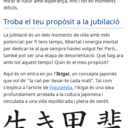
mirar el futur amb esperança, fins i tot en moments
difícils.
Troba el teu propòsit a la jubilació
La jubilació és un dels moments de vida amb més
potencial: per fi tens temps, llibertat i energia mental
per dedicar-te al que sempre havies volgut fer. Però...
també pot ser una etapa de desorientació. Què faig ara
amb tot aquest temps? Quin és el meu propòsit?
Aquí és on entra en joc l'
Ikigai
, un concepte japonès
que vol dir "la raó per llevar-te cada matí". Tal com
s'explica a l'article de
Viquipèdia
, l'ikigai és una idea
profundament arrelada a la cultura japonesa i
vinculada a una vida equilibrada i plena de sentit.