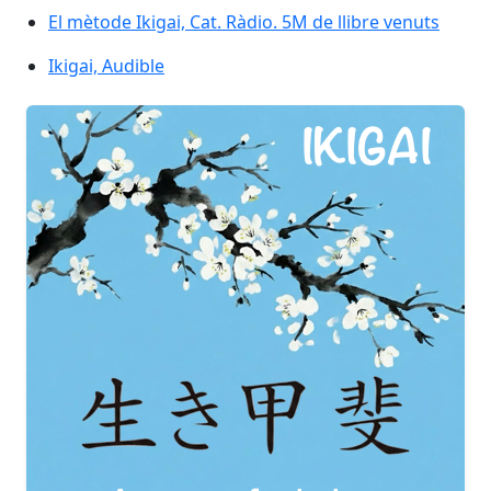
El mètode Ikigai, Cat. Ràdio. 5M de llibre venuts
Ikigai, Audible