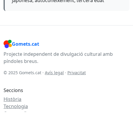
japonesa, autoconeixement, tercera edat
Gomets.cat
Projecte independent de divulgació cultural amb
píndoles breus.
© 2025 Gomets.cat ·
Avís legal
·
Privacitat
Seccions
Història
Tecnologia
Cartografia
Literatura