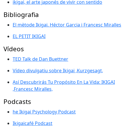
ikigai, el arte japonés de vivir con sentido
Bibliografia
El mètode Ikigai. Héctor Garcia i Francesc Miralles
EL PETIT IKIGAI
Vídeos
TED Talk de Dan Buettner
Vídeo divulgatiu sobre Ikigai ,Kurzgesagt,
Así Descubrirás Tu Propósito En La Vida: IKIGAI
,Francesc Miralles,
Podcasts
he Ikigai Psychology Podcast
Ikigaicafé Podcast