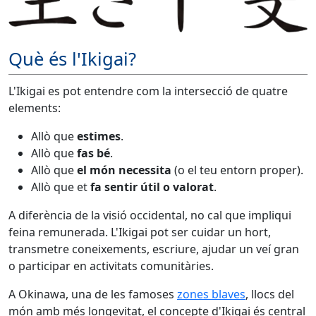
Què és l'Ikigai?
L'Ikigai es pot entendre com la intersecció de quatre
elements:
Allò que
estimes
.
Allò que
fas bé
.
Allò que
el món necessita
(o el teu entorn proper).
Allò que et
fa sentir útil o valorat
.
A diferència de la visió occidental, no cal que impliqui
feina remunerada. L'Ikigai pot ser cuidar un hort,
transmetre coneixements, escriure, ajudar un veí gran
o participar en activitats comunitàries.
A Okinawa, una de les famoses
zones blaves
, llocs del
món amb més longevitat, el concepte d'Ikigai és central