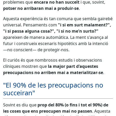
problemes que
encara no han succeït
i que, sovint,
potser no arribaran mai a produir-se
.
Aquesta experiència és tan comuna que sembla gairebé
universal. Pensaments com
"i si em surt malament?",
"i si passa alguna cosa?", "i si no me'n surto?"
apareixen de manera automàtica. La ment s'avança al
futur i construeix escenaris hipotètics amb la intenció
—no conscient— de protegir-nos.
El curiós és que nombrosos estudis i observacions
clíniques mostren que
la major part d'aquestes
preocupacions no arriben mai a materialitzar-se
.
"El 90% de les preocupacions no
succeiran"
Sovint es diu que
prop del 80% (o fins i tot el 90%) de
les coses que ens preocupen mai no passen
. Aquesta