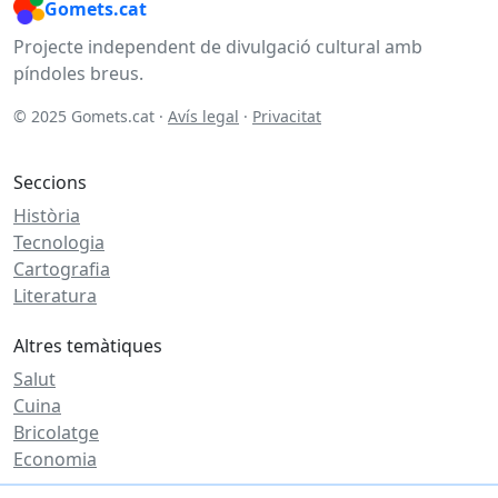
Gomets.cat
Projecte independent de divulgació cultural amb
píndoles breus.
© 2025 Gomets.cat ·
Avís legal
·
Privacitat
Seccions
Història
Tecnologia
Cartografia
Literatura
Altres temàtiques
Salut
Cuina
Bricolatge
Economia