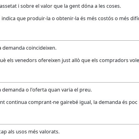
setat i sobre el valor que la gent dóna a les coses.
xò indica que produir-la o obtenir-la és més costós o més difíc
 la demanda coincideixen.
è els venedors ofereixen just allò que els compradors vole
 demanda o l'oferta quan varia el preu.
gent continua comprant-ne gairebé igual, la demanda és poc e
cap als usos més valorats.