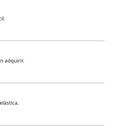
il.
n adquirir.
làstica.