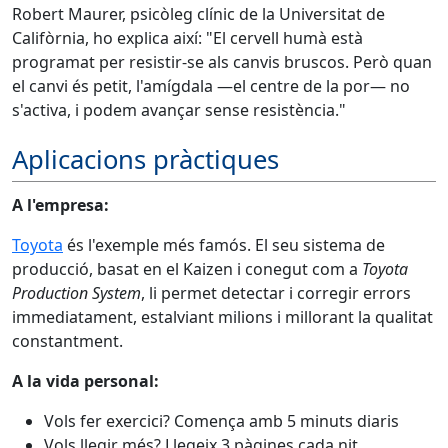
Robert Maurer, psicòleg clínic de la Universitat de
Califòrnia, ho explica així: "El cervell humà està
programat per resistir-se als canvis bruscos. Però quan
el canvi és petit, l'amígdala —el centre de la por— no
s'activa, i podem avançar sense resistència."
Aplicacions pràctiques
A l'empresa:
Toyota
és l'exemple més famós. El seu sistema de
producció, basat en el Kaizen i conegut com a
Toyota
Production System
, li permet detectar i corregir errors
immediatament, estalviant milions i millorant la qualitat
constantment.
A la vida personal:
Vols fer exercici? Comença amb 5 minuts diaris
Vols llegir més? Llegeix 3 pàgines cada nit