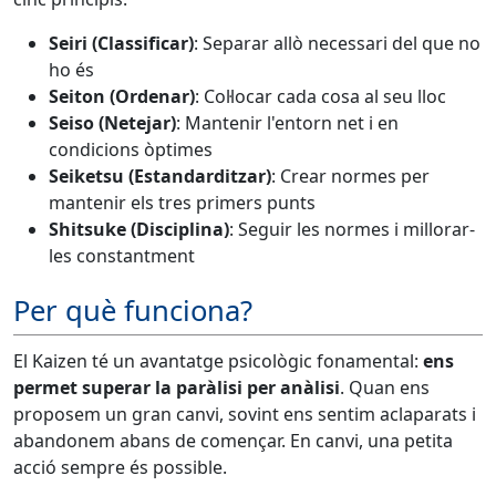
Seiri (Classificar)
: Separar allò necessari del que no
ho és
Seiton (Ordenar)
: Col·locar cada cosa al seu lloc
Seiso (Netejar)
: Mantenir l'entorn net i en
condicions òptimes
Seiketsu (Estandarditzar)
: Crear normes per
mantenir els tres primers punts
Shitsuke (Disciplina)
: Seguir les normes i millorar-
les constantment
Per què funciona?
El Kaizen té un avantatge psicològic fonamental:
ens
permet superar la paràlisi per anàlisi
. Quan ens
proposem un gran canvi, sovint ens sentim aclaparats i
abandonem abans de començar. En canvi, una petita
acció sempre és possible.