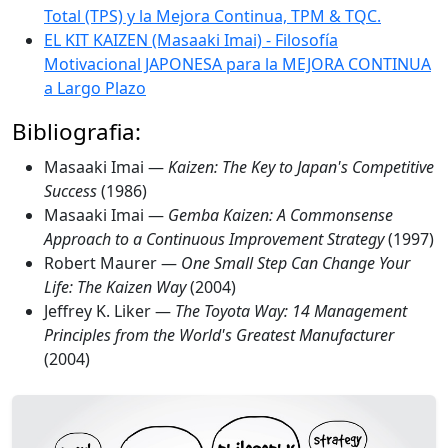
Total (TPS) y la Mejora Continua, TPM & TQC.
EL KIT KAIZEN (Masaaki Imai) - Filosofía
Motivacional JAPONESA para la MEJORA CONTINUA
a Largo Plazo
Bibliografia:
Masaaki Imai —
Kaizen: The Key to Japan's Competitive
Success
(1986)
Masaaki Imai —
Gemba Kaizen: A Commonsense
Approach to a Continuous Improvement Strategy
(1997)
Robert Maurer —
One Small Step Can Change Your
Life: The Kaizen Way
(2004)
Jeffrey K. Liker —
The Toyota Way: 14 Management
Principles from the World's Greatest Manufacturer
(2004)