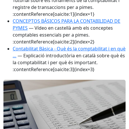
Tutorial sobre els fonaments de la comptabilitat i
registre de transaccions per a pimes.
:contentReference[oaicite:1]{index=1}
CONCEPTOS BÁSICOS PARA LA CONTABILIDAD DE
PYMES
— Vídeo en castellà amb els conceptes
comptables essencials per a pimes.
:contentReference[oaicite:2]{index=2}
Contabilitat Bàsica - Què és la comptabilitat i en què
…
— Explicació introductòria en català sobre què és
la comptabilitat i per què és important.
:contentReference[oaicite:3]{index=3}