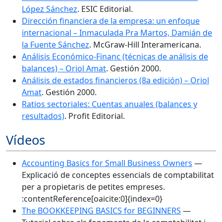
López Sánchez
. ESIC Editorial.
Dirección financiera de la empresa: un enfoque
internacional – Inmaculada Pra Martos, Damián de
la Fuente Sánchez
. McGraw-Hill Interamericana.
Análisis Económico-Financ (técnicas de análisis de
balances) – Oriol Amat
. Gestión 2000.
Análisis de estados financieros (8a edición) – Oriol
Amat
. Gestión 2000.
Ratios sectoriales: Cuentas anuales (balances y
resultados)
. Profit Editorial.
Vídeos
Accounting Basics for Small Business Owners
—
Explicació de conceptes essencials de comptabilitat
per a propietaris de petites empreses.
:contentReference[oaicite:0]{index=0}
The BOOKKEEPING BASICS for BEGINNERS
—