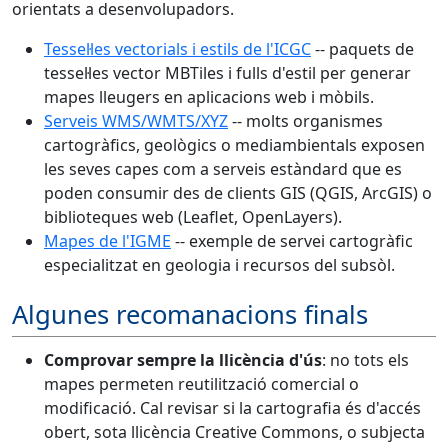
orientats a desenvolupadors.
Tessel·les vectorials i estils de l'ICGC
-- paquets de
tessel·les vector MBTiles i fulls d'estil per generar
mapes lleugers en aplicacions web i mòbils.
Serveis WMS/WMTS/XYZ
-- molts organismes
cartogràfics, geològics o mediambientals exposen
les seves capes com a serveis estàndard que es
poden consumir des de clients GIS (QGIS, ArcGIS) o
biblioteques web (Leaflet, OpenLayers).
Mapes de l'IGME
-- exemple de servei cartogràfic
especialitzat en geologia i recursos del subsòl.
Algunes recomanacions finals
Comprovar sempre la llicència d'ús
: no tots els
mapes permeten reutilització comercial o
modificació. Cal revisar si la cartografia és d'accés
obert, sota llicència Creative Commons, o subjecta