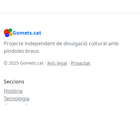
Gomets.cat
Projecte independent de divulgació cultural amb
píndoles breus.
© 2025 Gomets.cat ·
Avís legal
·
Privacitat
Seccions
Història
Tecnologia
Cartografia
Literatura
Altres temàtiques
Salut